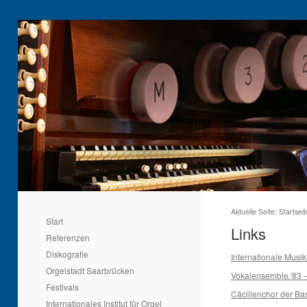
Aktuelle Seite:
Startseit
Start
Links
Referenzen
Diskografie
Internationale Musik
Orgelstadt Saarbrücken
Vokalensemble '83 
Festivals
Cäcilienchor der Ba
Internationales Institut für Orgel