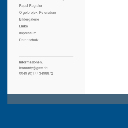
Papst-Register
Orgelprojekt Petersdom
Bildergalerie
Links
Impressum
Datenschutz
Informationen:
leonardy@gmx.de
0049 (0)177 3498872